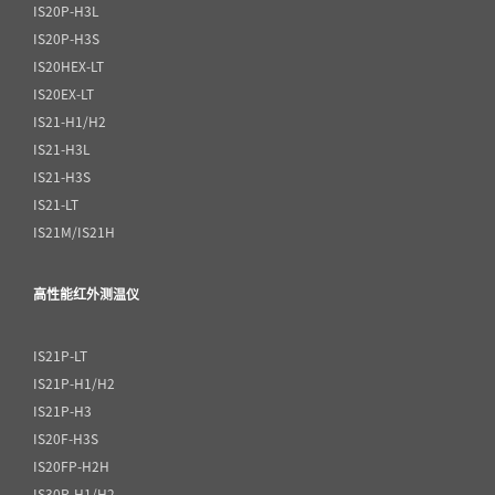
IS20P-H3L
IS20P-H3S
IS20HEX-LT
IS20EX-LT
IS21-H1/H2
IS21-H3L
IS21-H3S
IS21-LT
IS21M/IS21H
高性能红外测温仪
IS21P-LT
IS21P-H1/H2
IS21P-H3
IS20F-H3S
IS20FP-H2H
IS30P-H1/H2