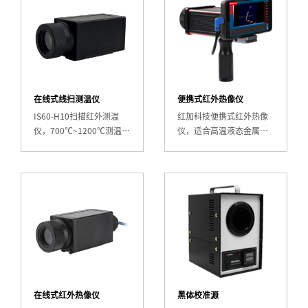
程温度监测。
在线式线扫测温仪
便携式红外热像仪
IS60-H10扫描红外测温
红加科技便携式红外热像
仪，700℃~1200℃测温范
仪，适合高温液态金属巡
围，512×1分辨率长条形
检测温，实时显示温度分
视野。专业扫描红外测温
布热图，快速定位温度异
仪设计，金属红外测温
常区域，助力冶金铸造行
仪、铁水红外测温仪适
业安全生产。
用。专为钢坯、钢管、线
材等长条形物体温度分布
测量设计，可同时获取整
条线的温度数据。
在线式红外热像仪
黑体校准源