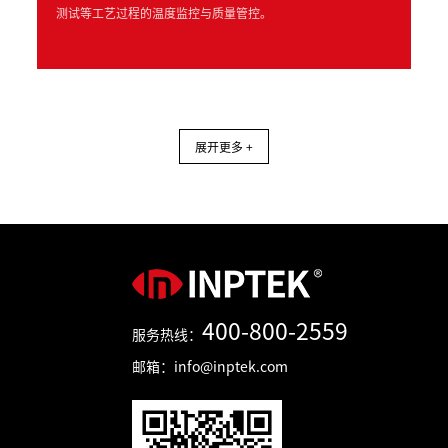
测试等工艺过程的温度监控与质量管控。
展开更多 +
400-800-2559
服务热线：
邮箱：info@inptek.com